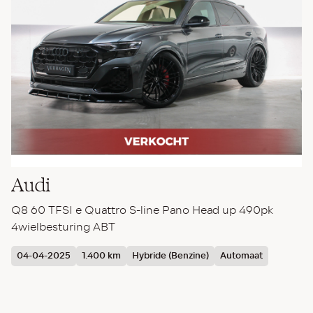
Audi
V
Q8 60 TFSI e Quattro S-line Pano Head up 490pk
Ti
4wielbesturing ABT
H
04-04-2025
1.400 km
Hybride (Benzine)
Automaat
2
€