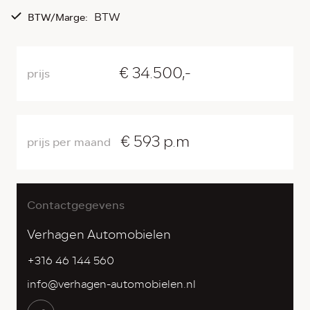
BTW
BTW/Marge:
€ 34.500,-
prijs
€ 593 p.m
prijs per maand
Contactgegevens
Verhagen Automobielen
+316 46 144 560
info@verhagen-automobielen.nl